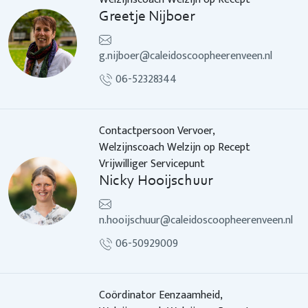
Greetje Nijboer
g.nijboer@caleidoscoopheerenveen.nl
06-52328344
Contactpersoon Vervoer,
Welzijnscoach Welzijn op Recept
Vrijwilliger Servicepunt
Nicky Hooijschuur
n.hooijschuur@caleidoscoopheerenveen.nl
06-50929009
Coördinator Eenzaamheid,