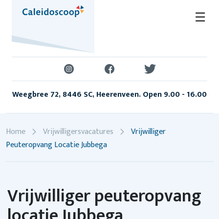
Skip
☰
to
content
Weegbree 72, 8446 SC, Heerenveen. Open 9.00 - 16.00
Home
Vrijwilligersvacatures
Vrijwilliger
Peuteropvang Locatie Jubbega
Vrijwilliger peuteropvang
locatie Jubbega