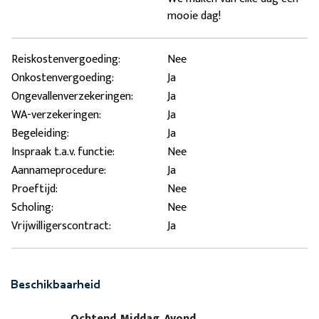
mooie dag!
Reiskostenvergoeding:
Nee
Onkostenvergoeding:
Ja
Ongevallenverzekeringen:
Ja
WA-verzekeringen:
Ja
Begeleiding:
Ja
Inspraak t.a.v. functie:
Nee
Aannameprocedure:
Ja
Proeftijd:
Nee
Scholing:
Nee
Vrijwilligerscontract:
Ja
Beschikbaarheid
Ochtend
Middag
Avond