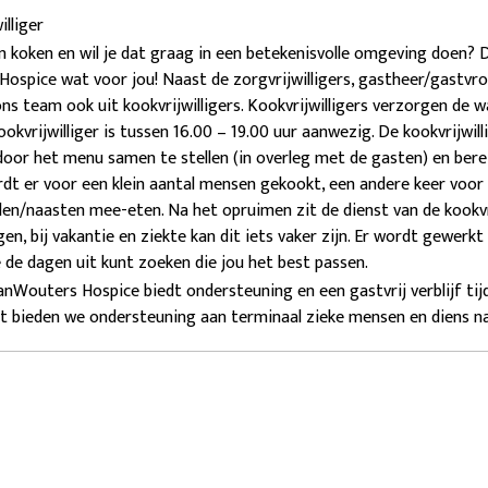
illiger
n koken en wil je dat graag in een betekenisvolle omgeving doen? Dan
ospice wat voor jou! Naast de zorgvrijwilligers, gastheer/gastvrouw
ns team ook uit kookvrijwilligers. Kookvrijwilligers verzorgen de 
ookvrijwilliger is tussen 16.00 – 19.00 uur aanwezig. De kookvrijwil
door het menu samen te stellen (in overleg met de gasten) en berei
dt er voor een klein aantal mensen gekookt, een andere keer voo
den/naasten mee-eten. Na het opruimen zit de dienst van de kookvrijw
gen, bij vakantie en ziekte kan dit iets vaker zijn. Er wordt gewer
e de dagen uit kunt zoeken die jou het best passen.
JanWouters Hospice biedt ondersteuning en een gastvrij verblijf tijd
 bieden we ondersteuning aan terminaal zieke mensen en diens naa