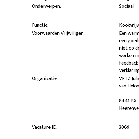
Onderwerpen:
Sociaal
Functie:
Kookvrijw
Voorwaarden Vrijwilliger:
Een warme
een goede
niet op d
werken m
feedback 
Verklari
Organisatie:
VPTZ Jul
van Helo
8441 BX
Heerenve
Vacature ID:
3069