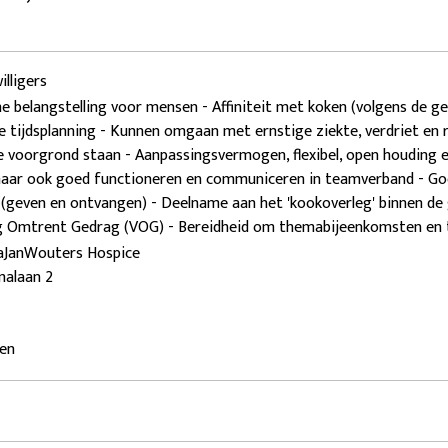
illigers
 belangstelling voor mensen - Affiniteit met koken (volgens de ge
 tijdsplanning - Kunnen omgaan met ernstige ziekte, verdriet en r
e voorgrond staan - Aanpassingsvermogen, flexibel, open houding e
aar ook goed functioneren en communiceren in teamverband - Go
(geven en ontvangen) - Deelname aan het 'kookoverleg' binnen de g
ng Omtrent Gedrag (VOG) - Bereidheid om themabijeenkomsten en t
iaJanWouters Hospice
malaan 2
en