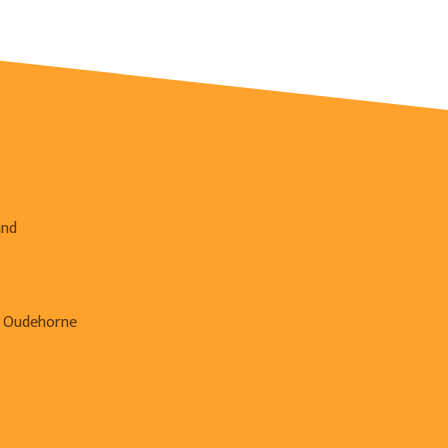
and
, Oudehorne