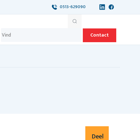
0513-629090
Contact
Deel