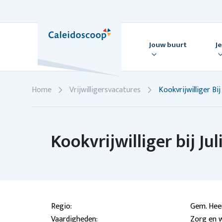
Skip
to
content
Jouw buurt
J
Home
Vrijwilligersvacatures
Kookvrijwilliger Bi
Kookvrijwilliger bij Ju
Regio:
Gem. Hee
Vaardigheden:
Zorg en w