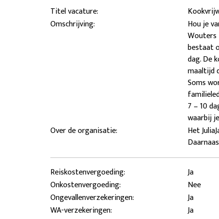
Titel vacature:
Kookvrijw
Omschrijving:
Hou je va
Wouters H
bestaat o
dag. De k
maaltijd 
Soms wor
familiele
7 – 10 da
waarbij j
Over de organisatie:
Het Julia
Daarnaast
Reiskostenvergoeding:
Ja
Onkostenvergoeding:
Nee
Ongevallenverzekeringen:
Ja
WA-verzekeringen:
Ja