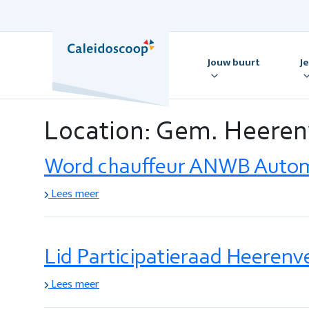
Skip
to
content
Jouw buurt
J
Location:
Gem. Heeren
Word chauffeur ANWB Autom
Lees meer
Lid Participatieraad Heerenv
Lees meer