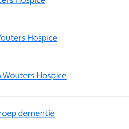
uters Hospice
 Wouters Hospice
n Wouters Hospice
groep dementie