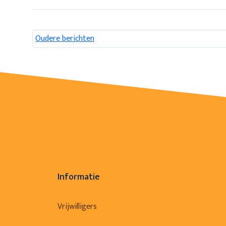
Berichtennavigatie
Oudere berichten
Informatie
Vrijwilligers