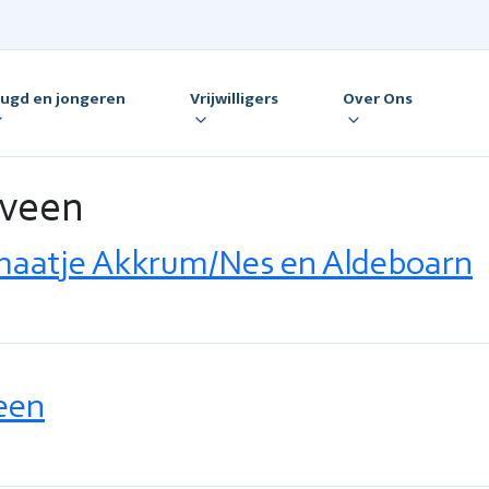
eugd en jongeren
Vrijwilligers
Over Ons
veen
aatje Akkrum/Nes en Aldeboarn
een