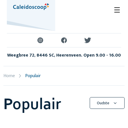
Skip
☰
to
content
Weegbree 72, 8446 SC, Heerenveen. Open 9.00 - 16.00
Home
Populair
Populair
Oudste