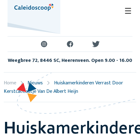
Skip
☰
to
content
Weegbree 72, 8446 SC, Heerenveen. Open 9.00 - 16.00
Home
Nieuws
Huiskamerkinderen Verrast Door
Kerstcadeautje Van De Albert Heijn
Huiskamerkinder