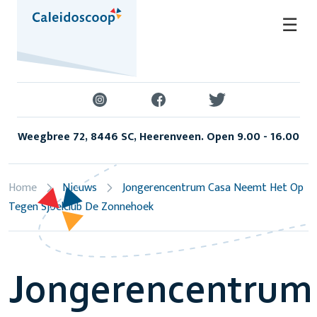
Skip
☰
to
content
Weegbree 72, 8446 SC, Heerenveen. Open 9.00 - 16.00
Home
Nieuws
Jongerencentrum Casa Neemt Het Op
Tegen Sjoelclub De Zonnehoek
Jongerencentrum