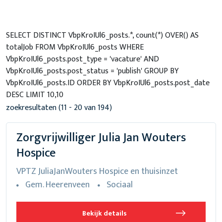
SELECT DISTINCT VbpKroIUl6_posts.*, count(*) OVER() AS
totalJob FROM VbpKroIUl6_posts WHERE
VbpKroIUl6_posts.post_type = 'vacature' AND
VbpKroIUl6_posts.post_status = 'publish' GROUP BY
VbpKroIUl6_posts.ID ORDER BY VbpKroIUl6_posts.post_date
DESC LIMIT 10,10
zoekresultaten (11 - 20 van 194)
Zorgvrijwilliger Julia Jan Wouters
Hospice
VPTZ JuliaJanWouters Hospice en thuisinzet
Gem. Heerenveen
Sociaal
Bekijk details