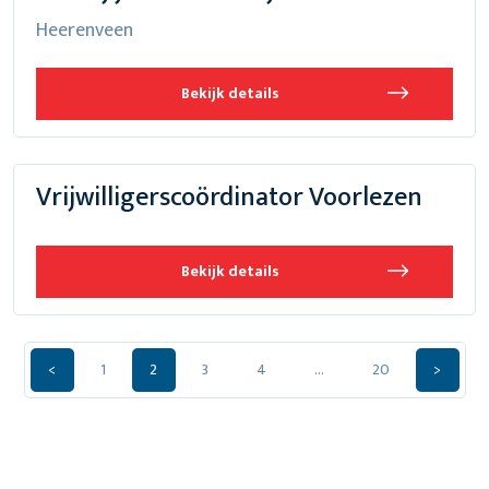
Heerenveen
Bekijk details
Vrijwilligerscoördinator Voorlezen
Bekijk details
<
1
2
3
4
…
20
>