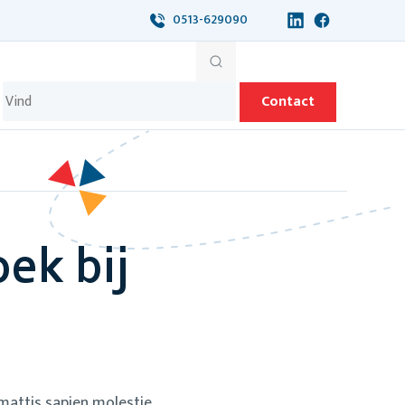
0513-629090
Contact
ek bij
 mattis sapien molestie