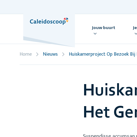
Skip
to
content
Jouw buurt
J
Home
Nieuws
Huiskamerproject Op Bezoek Bij
Huiska
Het Ge
Suspendisse accumsan ne