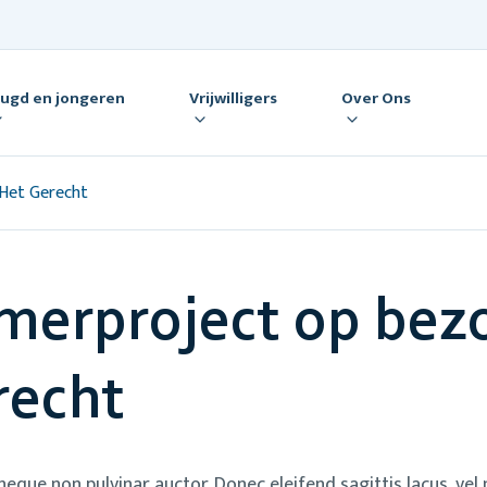
eugd en jongeren
Vrijwilligers
Over Ons
 Het Gerecht
merproject op bezo
recht
que non pulvinar auctor. Donec eleifend sagittis lacus, vel