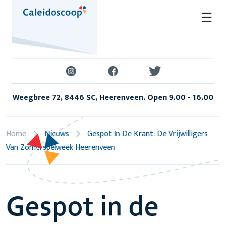
Skip
☰
to
content
Weegbree 72, 8446 SC, Heerenveen. Open 9.00 - 16.00
Home
Nieuws
Gespot In De Krant: De Vrijwilligers
Van Zomerspelweek Heerenveen
Gespot in de