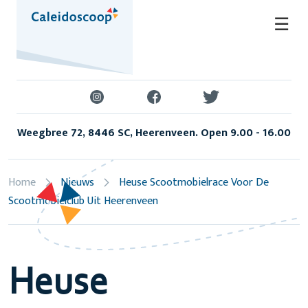
Skip
☰
to
content
Weegbree 72, 8446 SC, Heerenveen. Open 9.00 - 16.00
Home
Nieuws
Heuse Scootmobielrace Voor De
Scootmobielclub Uit Heerenveen
Heuse