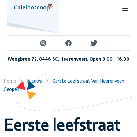
Skip
☰
to
content
Weegbree 72, 8446 SC, Heerenveen. Open 9.00 - 16.00
Home
Nieuws
Eerste Leefstraat Van Heerenveen
Geopend
Eerste leefstraat