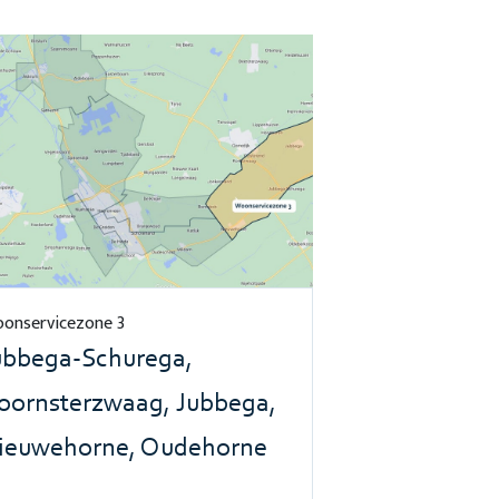
onservicezone 3
ubbega-Schurega,
oornsterzwaag, Jubbega,
ieuwehorne, Oudehorne