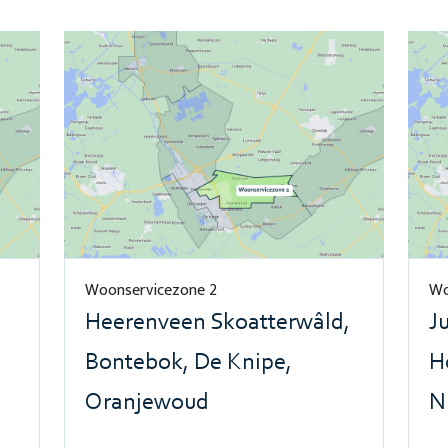
Woonservicezone 2
Wo
Heerenveen Skoatterwâld,
J
Bontebok, De Knipe,
H
Oranjewoud
N